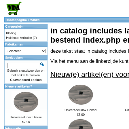
Hoofdpagina
»
Winkel
Categorieën
in catalog includes 
Kleding
bestend index.php en
Huishoud Artikelen
(7)
Fabrikanten
deze tekst staat in catalog includes
Snelzoeken
Via het menu aan de linkerzijde kunt 
Gebruik sleutelwoorden om
Nieuw(e) artikel(en) voo
het artikel te zoeken.
Geavanceerd zoeken
Nieuwe artikelen?
Universeel Inox Deksel
Un
€7.00
Universeel Inox Deksel
€7.00
Informatie