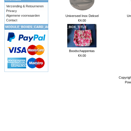
Verzending & Retourneren
Privacy
Algemene voorwaarden
Universeel Inox Deksel
Un
Contact
€4.00
MODULE_BOXES_CARD_ACCEPTANCE_BOX_TITLE
Boodschappentas
€4.00
Copyrig
Pow